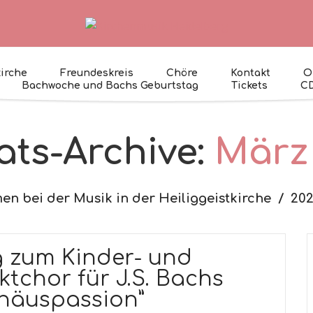
kirche
Freundeskreis
Chöre
Kontakt
O
Bachwoche und Bachs Geburtstag
Tickets
C
ts-Archive:
März
n bei der Musik in der Heiliggeistkirche
20
 zum Kinder- und
tchor für J.S. Bachs
häuspassion”