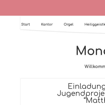
Start
Kantor
Orgel
Heiliggeist
Mona
Willkomme
Einladung
Jugendprojek
“Matt