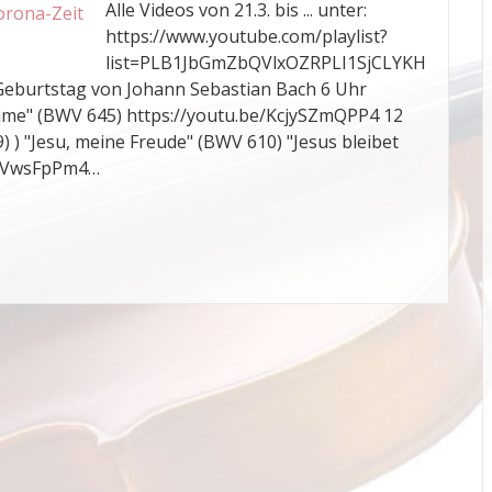
Alle Videos von 21.3. bis ... unter:
https://www.youtube.com/playlist?
list=PLB1JbGmZbQVlxOZRPLI1SjCLYKH
Geburtstag von Johann Sebastian Bach 6 Uhr
imme" (BWV 645) https://youtu.be/KcjySZmQPP4 12
9) ) "Jesu, meine Freude" (BWV 610) "Jesus bleibet
E-iVwsFpPm4…