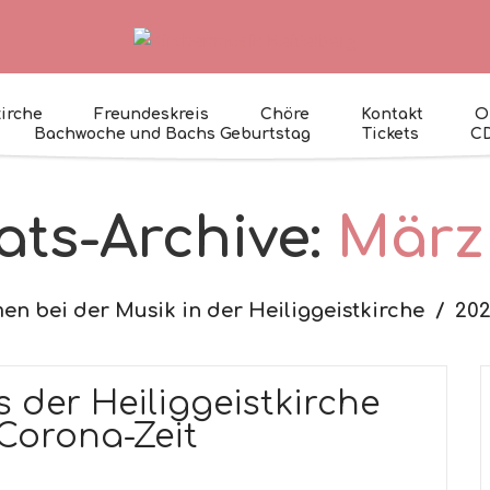
kirche
Freundeskreis
Chöre
Kontakt
O
Bachwoche und Bachs Geburtstag
Tickets
C
ts-Archive:
März
n bei der Musik in der Heiliggeistkirche
20
s der Heiliggeistkirche
 Corona-Zeit