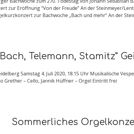
erger Bachwoche zum 270. Todestag von Johann Sebastian Bac
ert zur Eröffnung “Von der Freude” An der Steinmeyer/Lente
rgelkurzkonzert zur Bachwoche „Bach und mehr“ An der Stei
ach, Telemann, Stamitz” Gei
idelberg Samstag 4. Juli 2020, 18.15 Uhr Musikalische Vesp
o Grether – Cello, Jannik Hüffner – Orgel Eintritt frei
Sommerliches Orgelkonze