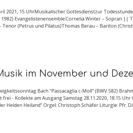
ril 2021, 15 UhrMusikalischer Gottesdienstzur Todesstunde
1982) Evangelistenensemble:Cornelia Winter – Sopran || Te
– Tenor (Petrus und Pilatus)Thomas Berau – Bariton (Chri
Musik im November und Dez
wigkeitssonntag Bach "Passacaglia c-Moll" (BWV 582) Brahm
ritt frei - Kollekte am Ausgang Samstag 28.11.2020, 18.15 U
 Heiden Heiland" Orgel: Christoph Schäfer Liturgie: Pfr. 