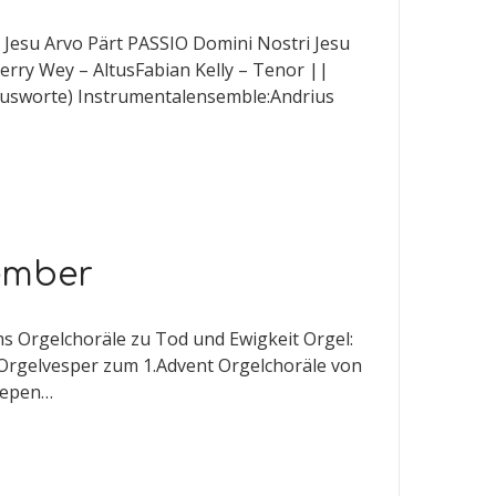
 Jesu Arvo Pärt PASSIO Domini Nostri Jesu
rry Wey – AltusFabian Kelly – Tenor ||
stusworte) Instrumentalensemble:Andrius
ember
s Orgelchoräle zu Tod und Ewigkeit Orgel:
hr Orgelvesper zum 1.Advent Orgelchoräle von
Diepen…