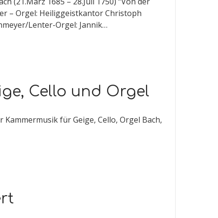
h (21.März 1685 – 28.Juli 1750) “Von der
r – Orgel: Heiliggeistkantor Christoph
nmeyer/Lenter-Orgel: Jannik…
ge, Cello und Orgel
er Kammermusik für Geige, Cello, Orgel Bach,
rt